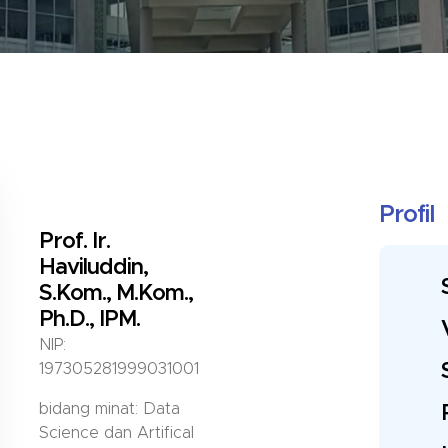
Profil
Prof. Ir.
Haviluddin,
S.Kom., M.Kom.,
Ph.D., IPM.
NIP:
197305281999031001
bidang minat: Data
Science dan Artifical