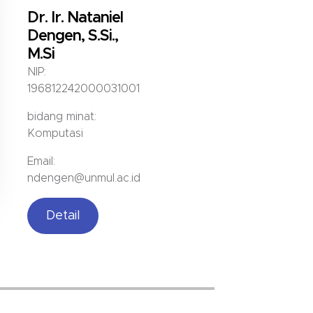
Dr. Ir. Nataniel
Dengen, S.Si.,
M.Si
NIP:
196812242000031001
bidang minat:
Komputasi
Email:
ndengen@unmul.ac.id
Detail