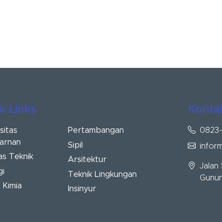
k Links
Konta
sitas
0823
Pertambangan
arnan
Sipil
inform
as Teknik
Arsitektur
Jalan
gi
Teknik Lingkungan
Gunun
 Kimia
Insinyur