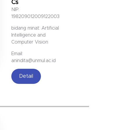
Cs
NIP:
198209012009122003
bidang minat: Artificial
Intelligence and
Computer Vision
Email:
anindita@unmul.ac.id
Detail