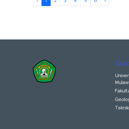
‹
1
2
3
4
5
6
›
Quic
Univer
Mulaw
Fakult
Geolo
Teknik